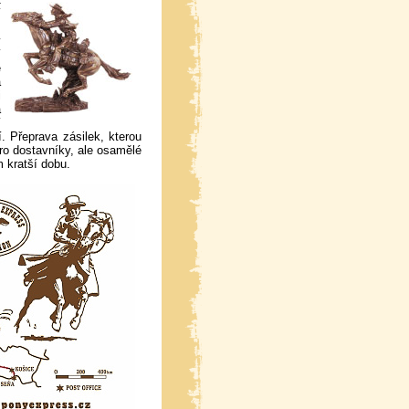
í
m
v
í
ě
a
i
a
í
í. Přeprava zásilek, kterou
pro dostavníky, ale osamělé
 kratší dobu.