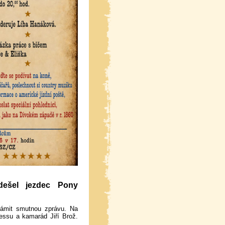
ešel jezdec Pony
ámit smutnou zprávu. Na
essu a kamarád Jiří Brož.