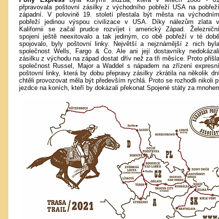
přpravovala poštovní zásilky z východního pobřeží USA na pobřež
západní. V polovině 19. století přestala být města na východní
pobřeží jedinou výspou civilizace v USA. Díky nálezům zlata 
Kalifornii se začal prudce rozvíjet i americký Západ. Železničn
spojení ještě neexitovalo a tak jediným, co obě pobřeží v té dob
spojovalo, byly poštovní linky. Největší a nejznámější z nich byl
společnost Wells, Fargo & Co. Ale ani její dostavníky nedokázal
zásilku z východu na západ dostat dřív než za tři měsíce. Proto přišl
společnost Russel, Major a Waddel s nápadem na zřízení expresn
poštovní linky, která by dobu přepravy zásilky zkrátila na několik dn
chtěli provozovat měla být především rychlá. Proto se rozhodli nikoli 
jezdce na koních, kteří by dokázali překonat Spojené státy za mnohem