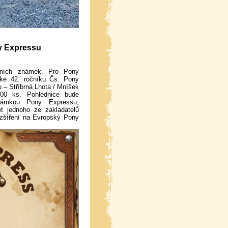
y Expressu
očních známek. Pro Pony
 ke 42. ročníku Čs. Pony
 – Stříbrná Lhota / Mníšek
00 ks. Pohlednice bude
známkou Pony Expressu,
et jednoho ze zakladatelů
ozšíření na Evropský Pony