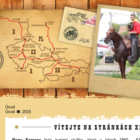
Úvod
Úvod
2015
Vítejte
Pony Express
byla kurýrní služba, která v letech 1860 - 6