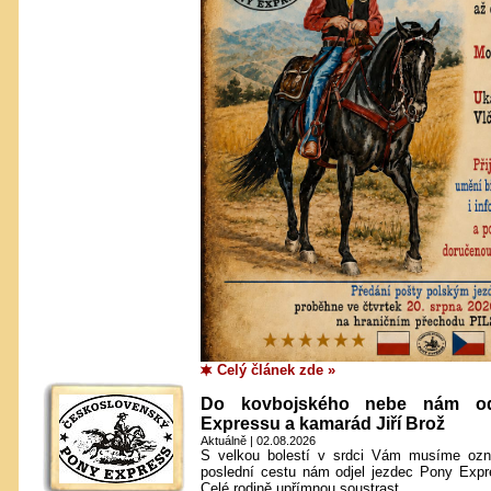
Celý článek zde »
Do kovbojského nebe nám od
Expressu a kamarád Jiří Brož
Aktuálně | 02.08.2026
S velkou bolestí v srdci Vám musíme ozn
poslední cestu nám odjel jezdec Pony Expr
Celé rodině upřímnou soustrast.