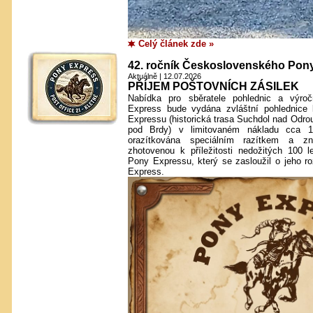
Celý článek zde »
42. ročník Československého Pon
Aktuálně | 12.07.2026
PŘÍJEM POŠTOVNÍCH ZÁSILEK
Nabídka pro sběratele pohlednic a výr
Express bude vydána zvláštní pohlednice
Expressu (historická trasa Suchdol nad Odrou
pod Brdy) v limitovaném nákladu cca 1
orazítkována speciálním razítkem a 
zhotovenou k příležitosti nedožitých 100 l
Pony Expressu, který se zasloužil o jeho r
Express.