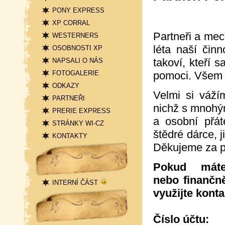
PONY EXPRESS
XP CORRAL
Partneři a mec
WESTERNERS
léta naší činn
OSOBNOSTI XP
takoví, kteří s
NAPSALI O NÁS
pomoci. Všem j
FOTOGALERIE
ODKAZY
Velmi si váž
PARTNEŘI
nichž s mnohým
PRERIE EXPRESS
a osobní přát
STRÁNKY WI-CZ
štědré dárce, 
KONTAKTY
Děkujeme za po
Přihlášení
Pokud mát
nebo finančn
INTERNÍ ČÁST
využijte kont
Statistika
Číslo účtu: