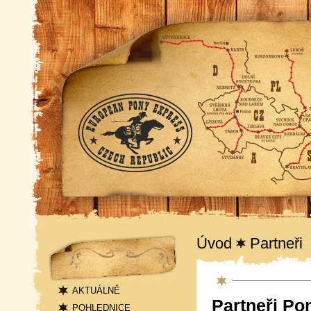
Navigace
Úvod
Partneři
Sponzoři
AKTUÁLNĚ
Partneři Po
POHLEDNICE