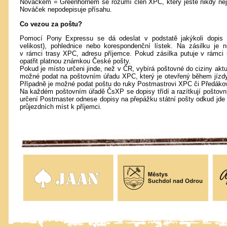
Nováčkem = Greenhornem se rozumí člen XPC, který ještě nikdy neje
Nováček nepodepisuje přísahu.
Co vezou za poštu?
Pomocí Pony Expressu se dá odeslat v podstatě jakýkoli dopis 
velikost), pohlednice nebo korespondenční lístek. Na zásilku je 
v rámci trasy XPC, adresu příjemce. Pokud zásilka putuje v rámci 
opatřit platnou známkou České pošty.
Pokud je místo určeni jinde, než v ČR, vybírá poštovné do ciziny aktu
možné podat na poštovním úřadu XPC, který je otevřený během jíz
Případně je možné podat poštu do ruky Postmastrovi XPC či Předákov
Na každém poštovním úřadě ČsXP se dopisy třídí a razítkují poštov
určení Postmaster odnese dopisy na přepážku státní pošty odkud jde 
průjezdních míst k příjemci.