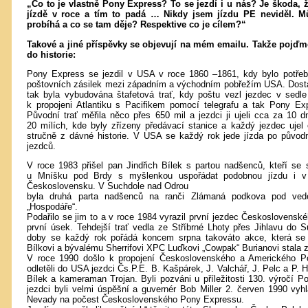
„Co to je vlastně Pony Express? To se jezdí i u nás? Je škoda, 
jízdě v roce a tím to padá … Nikdy jsem jízdu PE neviděl. Můž
probíhá a co se tam děje? Respektive co je cílem?“
Takové a jiné příspěvky se objevují na mém emailu. Takže pojďme
do historie:
Pony Express se jezdil v USA v roce 1860 –1861, kdy bylo potřeba 
poštovních zásilek mezi západním a východním pobřežím USA. Dostav
tak byla vybudována štafetová trať, kdy poštu vezl jezdec v sedl
k propojeni Atlantiku s Pacifikem pomocí telegrafu a tak Pony Exp
Původní trať měřila něco přes 650 mil a jezdci ji ujeli cca za 10 
20 mílích, kde byly zřízeny předávací stanice a každý jezdec ujel
stručně z dávné historie. V USA se každý rok jede jízda po původn
jezdců.
V roce 1983 přišel pan Jindřich Bílek s partou nadšenců, kteří se 
u Mníšku pod Brdy s myšlenkou uspořádat podobnou jízdu i v t
Československu. V Suchdole nad Odrou
byla druhá parta nadšenců na ranči Zlámaná podkova pod ved
„Hospodáře“.
Podařilo se jim to a v roce 1984 vyrazil první jezdec Českoslovens
první úsek. Tehdejší trať vedla ze Stříbrné Lhoty přes Jihlavu do
doby se každý rok pořádá koncem srpna takováto akce, která se 
Bílkovi a bývalému Sherrifovi XPC Luďkovi „Cowpak“ Burianovi stala zá
V roce 1990 došlo k propojení Československého a Amerického P
odletěli do USA jezdci Čs.P.E. B. Kašpárek, J. Valchář, J. Pelc a P. H
Bílek a kameraman Trojan. Byli pozváni u příležitosti 130. výročí
jezdci byli velmi úspěšní a guvernér Bob Miller 2. červen 1990 vyh
Nevady na počest Československého Pony Expressu.