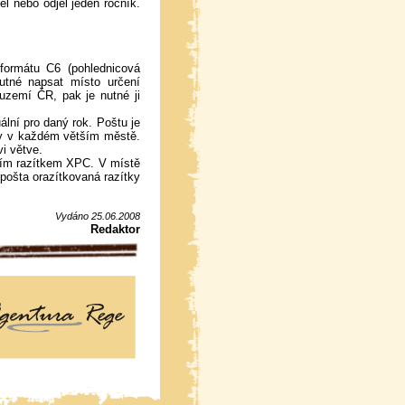
l nebo odjel jeden ročník.
formátu C6 (pohlednicová
nutné napsat místo určení
uzemí ČR, pak je nutné ji
ální pro daný rok. Poštu je
dy v každém větším městě.
i větve.
ním razítkem XPC. V místě
pošta orazítkovaná razítky
Vydáno 25.06.2008
Redaktor