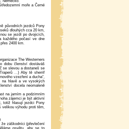
ko, Německo.
, Středozemní moře a Černé
ormě původních jezdců Pony
o úseků dlouhých cca 20 km,
inou se jezdí po dvojicích,
za každého počasí ve dne
o přes 2400 km.
 organizace The Westerners
o dobu členství dostáváš
Z se slevou a dostaneš se
Traperů …) Aby tě sherrif
ernového vzezření a ducha“,
em na hlavě a ve vysokých
členství docela neomaleně
čast na jarním a podzimním
oha zájemci je být aktivní
, totiž hlasují jezdci Pony
š velikou výhodu proti těm,
)
 že záškodníci (převlečení
děláme osvětu, aby se to