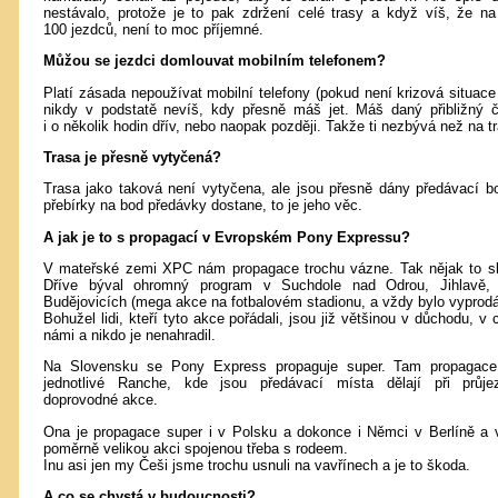
nestávalo, protože je to pak zdržení celé trasy a když víš, že n
100 jezdců, není to moc příjemné.
Můžou se jezdci domlouvat mobilním telefonem?
Platí zásada nepoužívat mobilní telefony (pokud není krizová situace
nikdy v podstatě nevíš, kdy přesně máš jet. Máš daný přibližný č
i o několik hodin dřív, nebo naopak později. Takže ti nezbývá než na tr
Trasa je přesně vytyčená?
Trasa jako taková není vytyčena, ale jsou přesně dány předávací b
přebírky na bod předávky dostane, to je jeho věc.
A jak je to s propagací v Evropském Pony Expressu?
V mateřské zemi XPC nám propagace trochu vázne. Tak nějak to sko
Dříve býval ohromný program v Suchdole nad Odrou, Jihlavě, 
Budějovicích (mega akce na fotbalovém stadionu, a vždy bylo vyprod
Bohužel lidi, kteří tyto akce pořádali, jsou již většinou v důchodu, v 
námi a nikdo je nenahradil.
Na Slovensku se Pony Express propaguje super. Tam propagace 
jednotlivé Ranche, kde jsou předávací místa dělají při prů
doprovodné akce.
Ona je propagace super i v Polsku a dokonce i Němci v Berlíně a 
poměrně velikou akci spojenou třeba s rodeem.
Inu asi jen my Češi jsme trochu usnuli na vavřínech a je to škoda.
A co se chystá v budoucnosti?