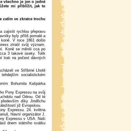
že všechno je jen o jedné
ete mi přiblížit, jak to
 zatím ve zkratce trochu
zajistit rychlou přepravu
níky byly příliš pomalé a
e koně. V roce 1861 došlo
ress ztratil svůj význam.
dní. Koně se měnili cca po
 cca 3 takové úseky. Tolik
í trati na počest dávných
scházeli ve Stříbrné Lhotě
ehdejším socialistickém
ením Bohumila Kašpárka
kého Pony Expressu na svůj
 Suchdolu nad Odrou. Od té
především díky Jindřichu
ležitostí již Evropskou.
ony Expressu. 24. května
anuš, hlavní organizátor J.
 Pony Expressu v USA. Naši
lásil dnem státního svátku