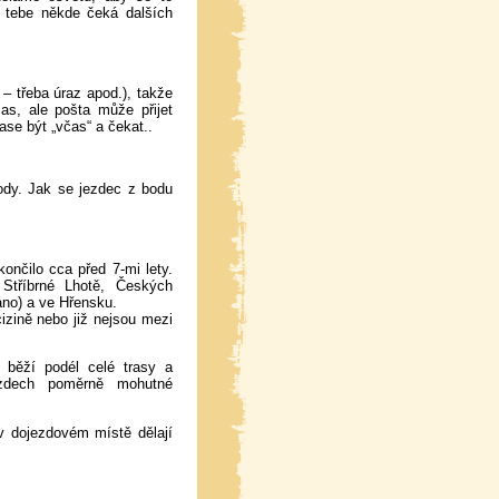
a tebe někde čeká dalších
 – třeba úraz apod.), takže
as, ale pošta může přijet
ase být „včas“ a čekat..
ody. Jak se jezdec z bodu
nčilo cca před 7-mi lety.
Stříbrné Lhotě, Českých
áno) a ve Hřensku.
cizině nebo již nejsou mezi
běží podél celé trasy a
jezdech poměrně mohutné
v dojezdovém místě dělají