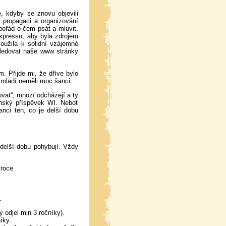
, kdyby se znovu objevili
a propagaci a organizování
ořád o čem psát a mluvit.
xpressu, aby byla zdrojem
oužila k solidní vzájemné
sledovat naše www stránky
. Přijde mi, že dříve bylo
e mladí neměli moc šanci.
ovat“, mnozí odcházejí a ty
lenský příspěvek WI. Neboť
anci ten, co je delší dobu
 delší dobu pohybují. Vždy
 roce
.
odjel min 3 ročníky).
íky.