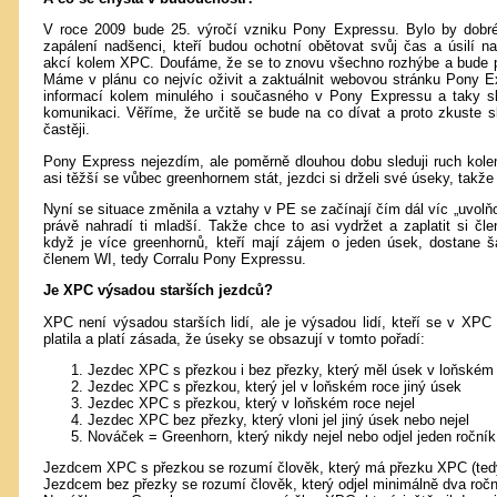
V roce 2009 bude 25. výročí vzniku Pony Expressu. Bylo by dobré
zapálení nadšenci, kteří budou ochotní obětovat svůj čas a úsilí n
akcí kolem XPC. Doufáme, že se to znovu všechno rozhýbe a bude p
Máme v plánu co nejvíc oživit a zaktuálnit webovou stránku Pony E
informací kolem minulého i současného v Pony Expressu a taky sl
komunikaci. Věříme, že určitě se bude na co dívat a proto zkuste 
častěji.
Pony Express nejezdím, ale poměrně dlouhou dobu sleduji ruch kolem
asi těžší se vůbec greenhornem stát, jezdci si drželi své úseky, takž
Nyní se situace změnila a vztahy v PE se začínají čím dál víc „uvolň
právě nahradí ti mladší. Takže chce to asi vydržet a zaplatit si č
když je více greenhornů, kteří mají zájem o jeden úsek, dostane š
členem WI, tedy Corralu Pony Expressu.
Je XPC výsadou starších jezdců?
XPC není výsadou starších lidí, ale je výsadou lidí, kteří se v XPC
platila a platí zásada, že úseky se obsazují v tomto pořadí:
Jezdec XPC s přezkou i bez přezky, který měl úsek v loňském
Jezdec XPC s přezkou, který jel v loňském roce jiný úsek
Jezdec XPC s přezkou, který v loňském roce nejel
Jezdec XPC bez přezky, který vloni jel jiný úsek nebo nejel
Nováček = Greenhorn, který nikdy nejel nebo odjel jeden ročník
Jezdcem XPC s přezkou se rozumí člověk, který má přezku XPC (tedy 
Jezdcem bez přezky se rozumí člověk, který odjel minimálně dva ročn