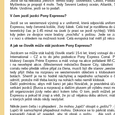
Jezdí se na několika „větvích“ těmito státy: Slovensko, Česko, Pols
Myšlenkou je propojit 4 moře. Tedy Severní Ledový oceán, Atlantik
Moře. Uvidíme, jestli se to podaří.
V čem jezdí jezdci Pony Expressu?
Jezdí se ve westernové výstroji a v uniformě, která odpovídá unif
Expressu, tedy červená košile, žlutý šátek. Celá trať je rozdělena d
teoretický čas je 1:45 minut na úsek (v praxi se jezdí rychleji). Větš
kdy jeden ze dvojice veze brašny „mochillu“ s poštou. Jede se 
i v noci s ohledem na možnosti koně. Celá evropská trať měří již něc
A jak se člověk může stát jezdcem Pony Expressu?
Jezdcem se může stát každý člověk starší 15-ti let, který vstoupí do
International – CZ a to do jeho podsekce Pony Express Corral. P
klubový časopis Prérie Express a máš vstup na akce pořádané WI-C
i na neveřejné akce. (Westernové městečko Beaver City, táboření 
corralu nebo předák větve přijal za člena, musíš být dle stanov „west
tedy přijít třeba na rozpravu ve westernovém oblečeni s klobouk
botách. Sherrif je na to hodně náchylnej a nejednoho uchazeče o 
odmítl, protože měl třeba kecky na nohách nebo neměl klobouk.
Další podmínkou, abys měl šanci jet jako Nováček, je pravidelná ú
setkání jezdců (Burza a rozprava) a dalším plusem při výběru mezi mn
při organizování jízdy nebo akcí kolem toho. O tom, jestli můžeš jet
Expressu a pokud tě znají a vědí, že jsi už nějakou dobu aktivní, má
o kterých ještě nikdo nikdy neslyšel.
Někde jsem četla i o přepadení , že mohou „lupiči“ oloupit o „poštu“? :-
Lupiči tě samozřejmě přepadnout mohou. Dokonce se to párkrát stalo,
kamarádi) čekali až pojedeš, aby tě obrali o poštu … Ale spíš 