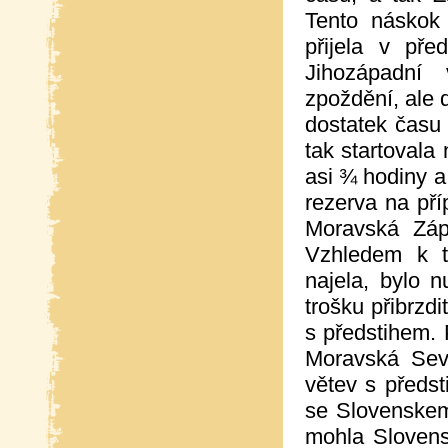
Tento náskok 
přijela v pře
Jihozápadní
zpoždění, ale 
dostatek času
tak startovala
asi ¾ hodiny a
rezerva na pří
Moravská Záp
Vzhledem k t
najela, bylo 
trošku přibrzd
s předstihem. 
Moravská Sev
větev s předs
se Slovenskem
mohla Slovens