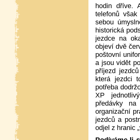
hodin dříve.
telefonů však
sebou úmyslně
historická pod
jezdce na ok
objeví dvě čer
poštovní unifo
a jsou vidět p
příjezd jezdc
která jezdci 
potřeba dodržo
XP jednotli
předávky na
organizační pr
jezdců a post
odjel z hranic 
Podíváme-li s