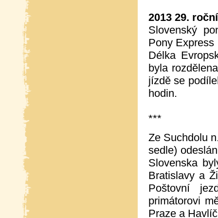
2013 29. ročn
Slovenský po
Pony Express
Délka Evrops
byla rozdělen
jízdě se podíl
hodin.
***
Ze Suchdolu n.
sedle) odeslá
Slovenska byl
Bratislavy a Ž
Poštovní jez
primátorovi m
Praze a Havlí