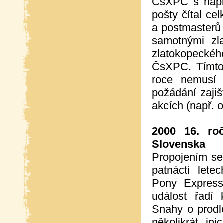
ČsXPC s napl
pošty čítal c
a postmasterů
samotnými zl
zlatokopeckého
ČsXPC. Tímto 
roce nemusí 
požádání zajiš
akcích (např. 
2000 16. roč
Slovenska
Propojením se
patnácti lete
Pony Express
událost řadí 
Snahy o prodl
několikrát in