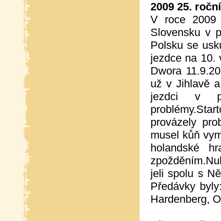
2009 25. ročn
V roce 2009 
Slovensku v p
Polsku se usk
jezdce na 10.
Dwora 11.9.2
už v Jihlavě 
jezdci v p
problémy.Sta
provázely pro
musel kůň vym
holandské hr
zpožděním.Nul
jeli spolu s N
Předávky byly
Hardenberg, Om