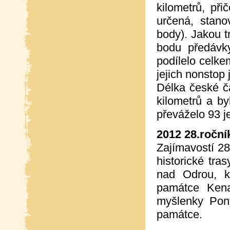
kilometrů, př
určená, stano
body). Jakou t
bodu předávky
podílelo celk
jejich nonstop 
Délka české č
kilometrů a b
převáželo 93 je
2012 28.roční
Zajímavostí 28
historické tr
nad Odrou, k
památce Kena
myšlenky Pon
památce.