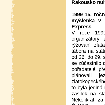
Rakousko nult
1999 15. ročn
myšlenka v 
Express
V roce 1999
organizátory
rýžování zla
tábora na stát
od 26. do 29. 
se zúčastnilo 
pořadatelé p
plánovali 
zlatokopeckého
to byla jediná
zásilek na st
Několikrát za