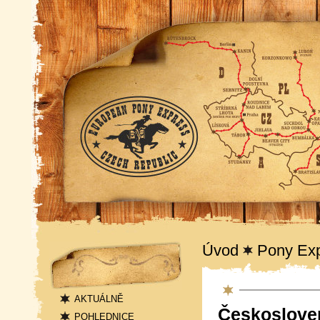
Navigace
Úvod
Pony Ex
Pony Express
AKTUÁLNĚ
Českoslove
POHLEDNICE