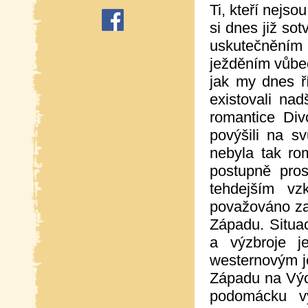
Ti, kteří nejs
si dnes již so
uskutečnění
ježděním vůbec
jak my dnes ří
existovali na
romantice Div
povýšili na sv
nebyla tak ro
postupně pros
tehdejším vzk
považováno za 
Západu. Situac
a výzbroje j
westernovým j
Západu na Vých
podomácku vy