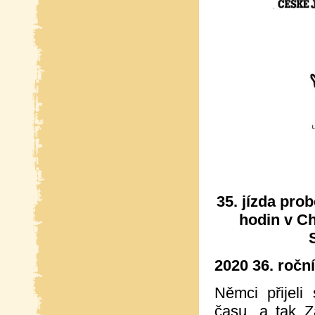
35. jízda pro
hodin v Ch
2020 36. ročn
Němci přijeli
času, a tak Z