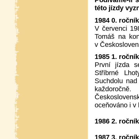
této jízdy vyz
1984 0. ročník
V červenci 19
Tomáš na kon
v Československ
1985 1. ročník
První jízda 
Stříbrné Lh
Suchdolu nad
každoročně
Českoslovens
oceňováno i v 
1986 2. roční
1987 3. ročník