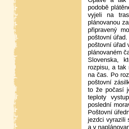
podobě plátěn
vyjeli na tr
plánovanou za
připravený m
poštovní úřad.
poštovní úřad 
plánovaném ča
Slovenska, k
rozpisu, a tak
na čas. Po roz
poštovní zási
to že počasí 
teploty vystu
poslední mora
Poštovní úředn
jezdci vyrazil
a v naplánovan