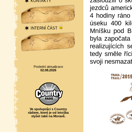
zasloužili o s
KONTAKTY
jezdců americ
Přihlášení
4 hodiny ráno
úseku 400 kil
INTERNÍ ČÁST
Mníšku pod B
Statistika
byla započata 
realizujících
tedy směle ří
svoji nesmazate
Poslední aktualizace
02.08.2026
Ve spolupráci s Country
rádiem, které je od letoška
slyšet také na Moravě.