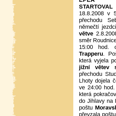
STARTOVAL
z
18.8.2008 v 
přechodu Seb
němečtí jezd
větve
2.8.2008
směr Roudnice
15:00 hod.
Trapperu
. Po
která vyjela 
jižní větev s
přechodu Stud
Lhoty dojela 
ve 24:00 hod.
která pokračov
do Jihlavy na
poštu
Moravsk
převzala poštu