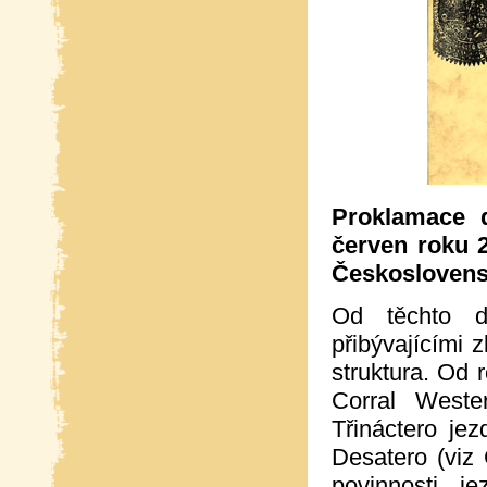
Proklamace d
červen roku 
Českosloven
Od těchto 
přibývajícími
struktura. Od 
Corral Weste
Třináctero je
Desatero (viz
povinnosti 