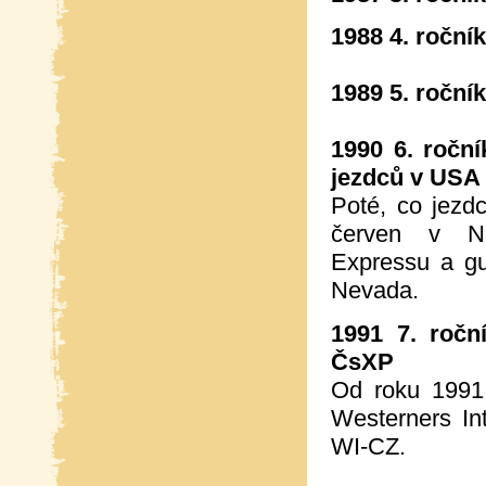
1988 4. ročník
1989 5. ročník
1990 6. ročn
jezdců v USA
Poté, co jezd
červen v N
Expressu a gu
Nevada.
1991 7. ročn
ČsXP
Od roku 1991 
Westerners In
WI-CZ.