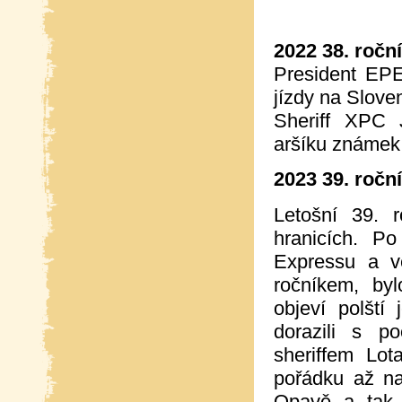
2022 38. ročn
President EPE
jízdy na Slove
Sheriff XPC 
aršíku známek
2023 39. ročn
Letošní 39. 
hranicích. P
Expressu a v
ročníkem, by
objeví polští 
dorazili s 
sheriffem Lo
pořádku až na
Opavě a tak 