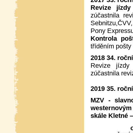
Revize jíz
zúčastnila r
Sebnitzu,ČVV
Pony Expressu
Kontrola poš
tříděním pošty
2018 34. ročn
Revize jízd
zúčastnila revi
2019 35. roční
MZV - slavno
westernovým
skále Kletné 