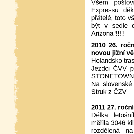
Všem poštov
Expressu dě
přátelé, toto 
být v sedle 
Arizona"!!!!!
2010 26. roč
novou jižní vě
Holandsko tras
Jezdci ČVV p
STONETOWN
Na slovenské 
Struk z ČZV
2011 27. ročn
Délka letošn
měřila 3046 ki
rozdělená na