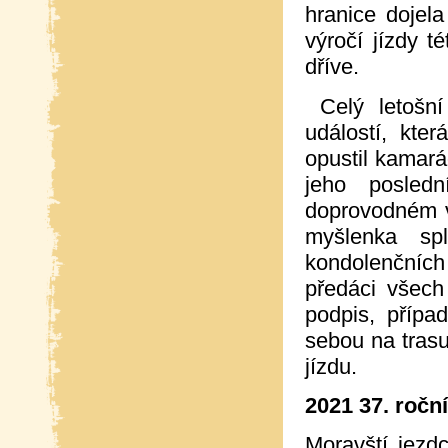
hranice dojel
výročí jízdy 
dříve.
Celý letošní
událostí, kte
opustil kamará
jeho posledn
doprovodném vo
myšlenka sp
kondolenčních 
předáci všech 
podpis, případ
sebou na trasu
jízdu.
2021 37. ročn
Moravští jezd