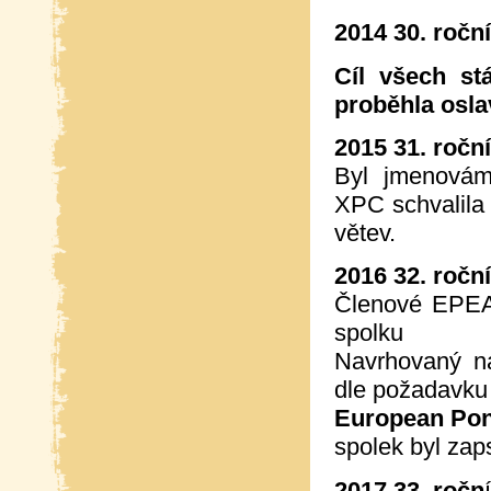
2014 30. ročn
Cíl všech s
proběhla osla
2015 31. ročn
Byl jmenovám
XPC schvalila
větev.
2016 32. ročn
Členové EPEA 
spolku
Navrhovaný n
dle požadavk
European Pony
spolek byl zap
2017 33. ročn