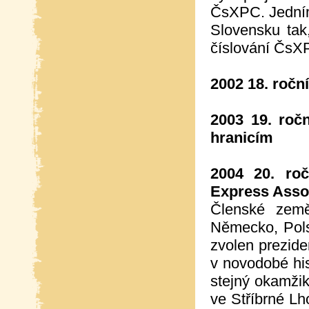
ČsXPC. Jedním 
Slovensku tak
číslování ČsXP
2002 18. roční
2003 19. roč
hranicím
2004 20. ro
Express Assot
Členské země
Německo, Pol
zvolen prezide
v novodobé his
stejný okamžik
ve Stříbrné L