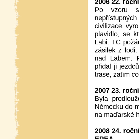
2006 22. ročn
Po vzoru st
nepřístupnýc
civilizace, vyr
plavidlo, se 
Labi. TC požá
zásilek z lodi
nad Labem. P
přidal ji jezd
trase, zatím co
2007 23. ročn
Byla prodlou
Německu do mě
na maďarské h
2008 24. ročn
EPEA