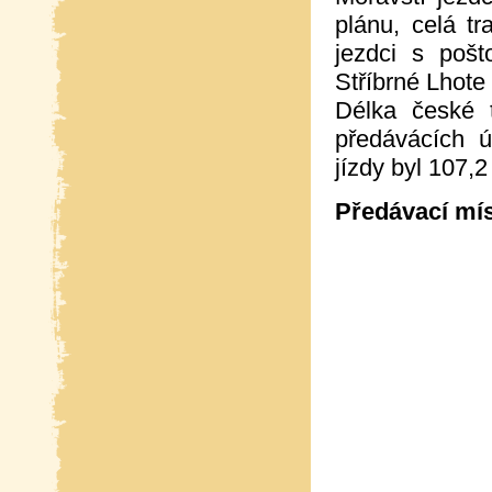
plánu, celá t
jezdci s poš
Stříbrné Lhote
Délka české 
předávácích ú
jízdy byl 107,2
Předávací mís