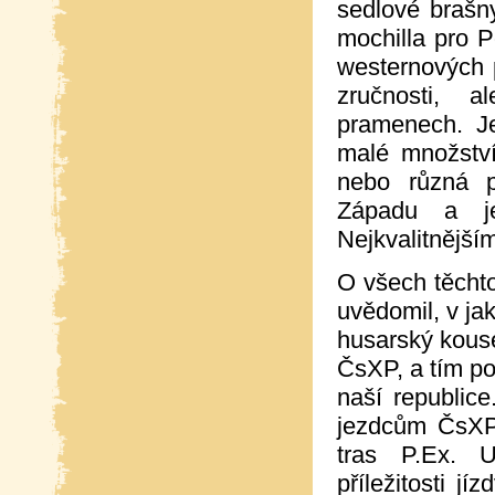
sedlové brašn
mochilla pro 
westernových 
zručnosti, 
pramenech. Je
malé množství
nebo různá p
Západu a je
Nejkvalitnější
O všech těchto
uvědomil, v ja
husarský kousek
ČsXP, a tím po
naší republic
jezdcům ČsXP 
tras P.Ex. 
příležitosti 