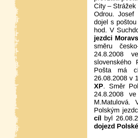
City – Stráže
Odrou. Josef 
dojel s pošto
hod. V Suchdo
jezdci Moravs
směru česko
24.8.2008 v
slovenského 
Pošta má cí
26.08.2008 v 1
XP
. Směr Po
24.8.2008 ve
M.Matulová. 
Polským jezdc
cíl
byl 26.08.2
dojezd Polské