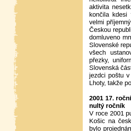
aktivita nese
končila kdesi
velmi příjemn
Českou republi
domluveno mno
Slovenské repu
všech ustano
přezky, unifo
Slovenská část
jezdci poštu v
Lhoty, takže p
2001 17. ročn
nultý ročník
V roce 2001 pu
Košic na čes
bylo projedná