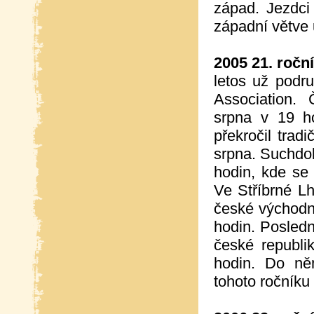
západ. Jezdci
západní větve
2005 21. ročn
letos už podr
Association.
srpna v 19 h
překročil trad
srpna. Suchdol
hodin, kde se
Ve Stříbrné Lh
české východní
hodin. Posledn
české republi
hodin. Do ně
tohoto ročníku