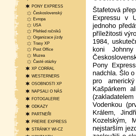
PONY EXPRESS
Štafetová přep
Československý
Expressu v 
Evropa
jednoho předá
USA
Přehled ročníků
příležitosti vý
Organizace jízdy
1984, uskute
Trasy XP
koni Johnn
Post Office
Muzea
Československu
Časté otázky
Pony Expressu
XP CORRAL
nadchla. Šlo 
WESTERNERS
pro americk
OSOBNOSTI XP
Kašpárkem al
NAPSALI O NÁS
(zakladatele
FOTOGALERIE
Vodenkou (pr
ODKAZY
Králem, Jind
PARTNEŘI
Kozelským, 
PRERIE EXPRESS
nejstarším je
STRÁNKY WI-CZ