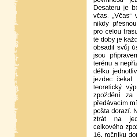
Desateru je 
včas. „Včas“ 
nikdy přesno
pro celou tras
té doby je kaž
obsadil svůj ú
jsou připraven
terénu a nepří
délku jednotl
jezdec čekal 
teoretický v
zpoždění za 
předávacím mís
pošta dorazí. 
ztrát na jed
celkového zpo
16. ročníku do