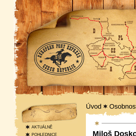
Navigace
Úvod
Osobnos
Pony Express
AKTUÁLNĚ
Miloš Dosko
POHLEDNICE