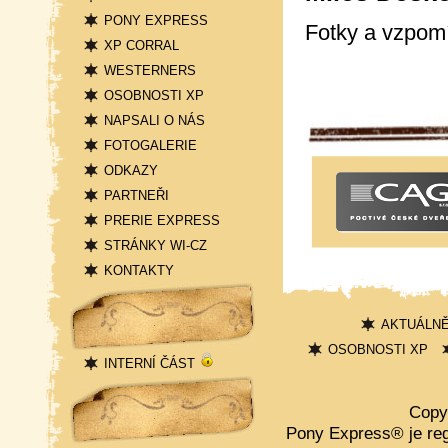
PONY EXPRESS
Fotky a vzpomí
XP CORRAL
WESTERNERS
OSOBNOSTI XP
NAPSALI O NÁS
FOTOGALERIE
ODKAZY
PARTNEŘI
PRERIE EXPRESS
STRÁNKY WI-CZ
KONTAKTY
Přihlášení
AKTUÁLN
OSOBNOSTI XP
INTERNÍ ČÁST
Statistika
Copy
Pony Express® je re