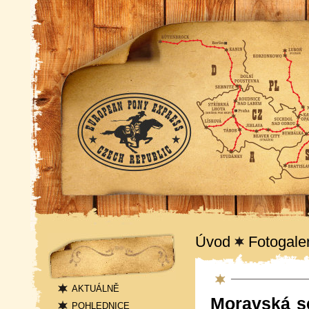
Navigace
Úvod
Fotogale
Fotogalerie
AKTUÁLNĚ
Moravská se
POHLEDNICE