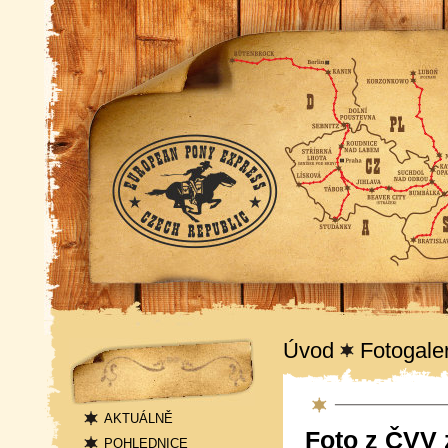
Navigace
Úvod
Fotogale
Fotogalerie
AKTUÁLNĚ
Foto z ČVV 
POHLEDNICE