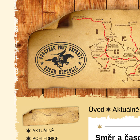
Navigace
Úvod
Aktuálně
Aktuality
AKTUÁLNĚ
Směr a časo
POHLEDNICE