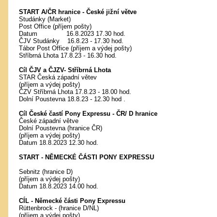
START A/ČR hranice - České jižní větve
Studánky (Market)
Post Office (příjem pošty)
Datum 16.8.2023 17.30 hod.
ČJV Studánky 16.8.23 - 17.30 hod.
Tábor Post Office (příjem a výdej pošty)
Stříbrná Lhota 17.8.23 - 16.30 hod.
Cíl ČJV a ČJZV- Stříbrná Lhota
STAR Česká západní větev
(příjem a výdej pošty)
ČZV Stříbrná Lhota 17.8.23 - 18.00 hod.
Dolní Poustevna 18.8.23 - 12.30 hod .
Cíl České častí Pony Expressu - ČR/ D hranice
České západní větve
Dolní Poustevna (hranice ČR)
(příjem a výdej pošty)
Datum 18.8.2023 12.30 hod.
START - NĚMECKÉ ČÁSTI PONY EXPRESSU
Sebnitz (hranice D)
(příjem a výdej pošty)
Datum 18.8.2023 14.00 hod.
CÍL - Německé části Pony Expressu
Rüttenbrock - (hranice D/NL)
(příjem a výdej pošty)