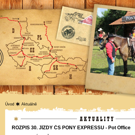
Úvod
Aktuálně
Aktuality
ROZPIS 30. JÍZDY ČS PONY EXPRESSU - Pot Office