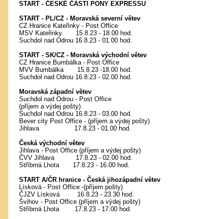
START - ČESKÉ ČÁSTI PONY EXPRESSU
START - PL/CZ - Moravská severní větev
CZ Hranice Kateřinky - Post Office
MSV Kateřinky 15.8.23 - 18.00 hod.
Suchdol nad Odrou 16.8.23 - 01.00 hod.
START - SK/CZ - Moravská východní větev
CZ Hranice Bumbálka - Post Office
MVV Bumbálka 15.8.23 -18.00 hod.
Suchdol nad Odrou 16.8.23 - 02.00 hod.
Moravská západní větev
Suchdol nad Odrou - Post Office
(příjem a výdej pošty)
Suchdol nad Odrou 16.8.23 - 03.00 hod.
Bever city Post Office - (příjem a výdej pošty)
Jihlava 17.8.23 - 01.00 hod.
Česká východní větev
Jihlava - Post Office (příjem a výdej pošty)
ČVV Jihlava 17.8.23 - 02.00 hod.
Stříbrná Lhota 17.8.23 - 16.00 hod.
START A/ČR hranice - Česká jihozápadní větev
Lísková - Post Office -(příjem pošty)
ČJZV Lísková 16.8.23 - 23.30 hod.
Švihov - Post Office (příjem a výdej pošty)
Stříbrná Lhota 17.8.23 - 17.00 hod.