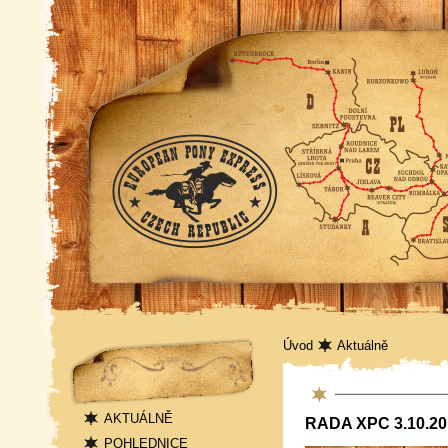
Navigace
Úvod
Aktuálně
Aktuality
AKTUÁLNĚ
RADA XPC 3.10.20
POHLEDNICE