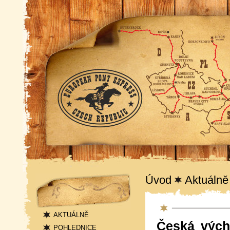
Navigace
Úvod
Aktuálně
Aktuality
AKTUÁLNĚ
Česká vých
POHLEDNICE