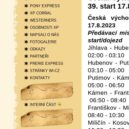
39. start 17
PONY EXPRESS
XP CORRAL
Česká výcho
WESTERNERS
17.8.2023
OSOBNOSTI XP
Předá
NAPSALI O NÁS
start/dojezd
FOTOGALERIE
Jihlava -
ODKAZY
02:00 - 03:10
PARTNEŘI
Hubenov - Pu
PRERIE EXPRESS
03:10 - 05:00
STRÁNKY WI-CZ
Putimov - 
KONTAKTY
Přihlášení
05:00 - 06:50
Kámen - Fr
06:50 - 08:40
INTERNÍ ČÁST
Františko
Statistika
08:40 - 10:30
Miličín - Ko