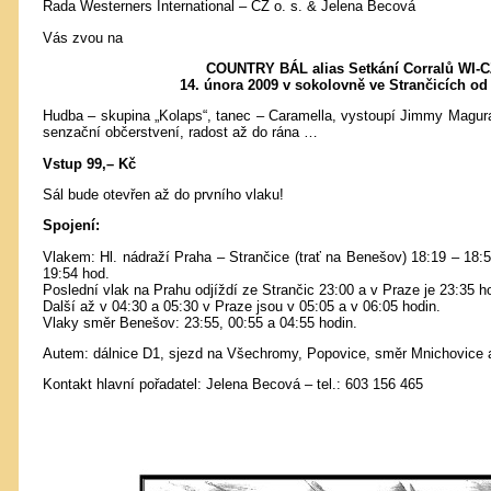
Rada Westerners International – CZ o. s. & Jelena Becová
Vás zvou na
COUNTRY BÁL alias Setkání Corralů WI-C
14. února 2009 v sokolovně ve Strančicích od 
Hudba – skupina „Kolaps“, tanec – Caramella, vystoupí Jimmy Magur
senzační občerstvení, radost až do rána …
Vstup 99,– Kč
Sál bude otevřen až do prvního vlaku!
Spojení:
Vlakem: Hl. nádraží Praha – Strančice (trať na Benešov) 18:19 – 18:5
19:54 hod.
Poslední vlak na Prahu odjíždí ze Strančic 23:00 a v Praze je 23:35 h
Další až v 04:30 a 05:30 v Praze jsou v 05:05 a v 06:05 hodin.
Vlaky směr Benešov: 23:55, 00:55 a 04:55 hodin.
Autem: dálnice D1, sjezd na Všechromy, Popovice, směr Mnichovice a
Kontakt hlavní pořadatel: Jelena Becová – tel.: 603 156 465