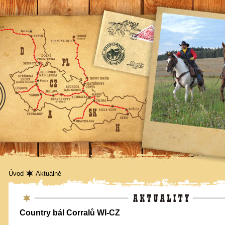
Úvod
Aktuálně
Aktuality
Country bál Corralů WI-CZ