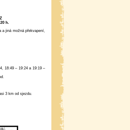
Z
20 h.
a a jiná možná překvapení,
4, 18:49 – 19:24 a 19:19 –
od.
si 3 km od sjezdu.