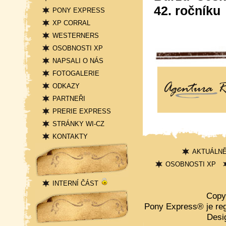
42. ročníku
PONY EXPRESS
XP CORRAL
WESTERNERS
OSOBNOSTI XP
NAPSALI O NÁS
FOTOGALERIE
ODKAZY
PARTNEŘI
PRERIE EXPRESS
STRÁNKY WI-CZ
KONTAKTY
Přihlášení
AKTUÁLN
OSOBNOSTI XP
INTERNÍ ČÁST
Statistika
Copy
Pony Express® je re
Desi