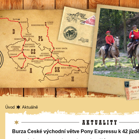
Úvod
Aktuálně
Aktuality
Burza České východní větve Pony Expressu k 42 jízd