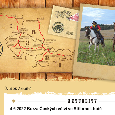
Úvod
Aktuálně
Aktuality
4.6.2022 Burza Českých větví ve Stříbrné Lhotě